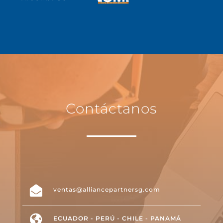
Contáctanos

ventas@alliancepartnersg.com

ECUADOR - PERÚ - CHILE - PANAMÁ